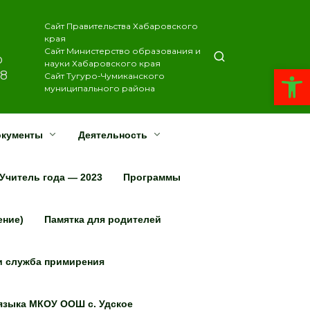
Сайт Правительства Хабаровского
края
Сайт Министерство образования и
о
науки Хабаровского края
Открыть панель инструментов
18
Сайт Тугуро-Чумиканского
муниципального района
окументы
Деятельность
Учитель года — 2023
Программы
ение)
Памятка для родителей
и служба примирения
 языка МКОУ ООШ с. Удское