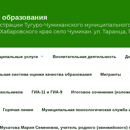
 образования
страции Тугуро-Чумиканского муниципальног
Хабаровского края село Чумикан. ул. Таранца, 
ципальные услуги
Воспитательная деятельность
Д
ьная система оценки качества образования
Мигранты
школьников
ГИА-11 и ГИА-9
Итоговое сочинение (излож
Горячая линия
Муниципальная психологическая служба 
Мусатова Мария Семеновна, учитель родного (эвенкийского)